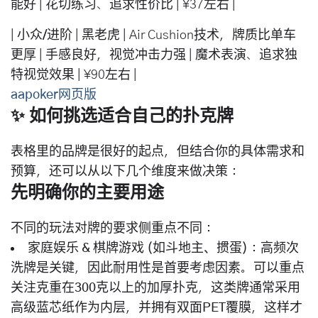
能好 | 花切练习、追求性价
比
| ¥37左右 |
|
小众/进阶
|
黑老虎
| Air Cushion技术，牌质比单车
更厚 | 手感良好，视觉冲击力强 | 魔术表演、追求独
特视觉效果 | ¥90左右 |
aapoker网页版
✨ 如何挑选适合自己的扑克牌
表格里的品牌是很好的起点，但结合你的具体需求和
预算，还可以从以下几个维度来做决策：
先明确你的主要用途
不同的玩法对牌的要求侧重点不同：
家庭娱乐 & 棋牌游戏 (如斗地主、掼蛋)
：高频次
洗牌是关键，因此
耐用性
是首要考虑因素。可以重点
关注
克重在300克以上的加厚扑克
，这类牌通常采用
高级蓝芯纸
作为内层，并拥有
双面PET覆膜
，这样才