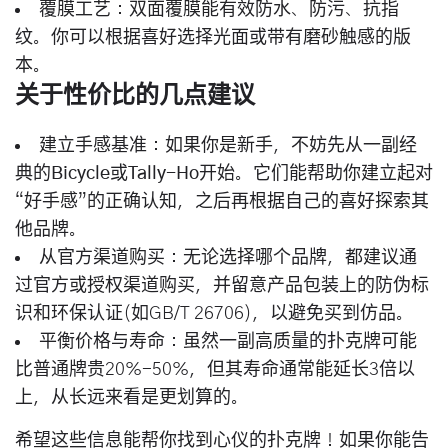
覆膜工艺
：
双面覆膜
能有效防水、防污、抗指
纹。你可以根据喜好选择
光面
或带有
磨砂触感
的版
本。
关于性价比的几点建议
建立手感基准
：如果你是新手，不妨先从一副经
典的
Bicycle
或
Tally-Ho
开始。它们能帮助你建立起对
“好手感”的正确认知，之后再根据自己的喜好探索其
他品牌。
从官方渠道购买
：无论选择哪个品牌，都建议通
过官方或授权渠道购买，并留意产品包装上的
防伪标
识
和
环保认证
(如GB/T 26706)，以避免买到仿品。
平衡价格与寿命
：虽然一副高质量的扑克牌可能
比普通牌贵20%-50%，但其寿命通常能延长3倍以
上，从长远来看是更划算的。
希望这些信息能帮你找到心仪的扑克牌！如果你能告