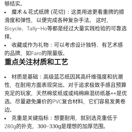
够结实。
魔术 & 花式纸牌 (花切)
：这类用途更看重牌的
顺
滑度
和
弹性
，以便完成各种复杂手法。 这时，
Bicycle、Tally-Ho等都是经过大量实践检验的可靠选
择。
收藏或作为礼物
：可以考虑设计独特、有艺术感
的品牌，如Faro的限量版。
重点关注材质和工艺
材质是基础
：
高级蓝芯纸
因其高纤维强度和抗潮
性，在耐用方面表现突出。对于追求极致手感且预算
充足的玩家，
天然棉浆纸
或
或
纯棉麻混纺纸基**是优
选。尽量避免廉价的PVC复合材料，它们容易发黄卷
边。
克重是关键指标
：想要耐用，就别选克重低于
280g的扑克，
300-330g
是理想的加厚范围。