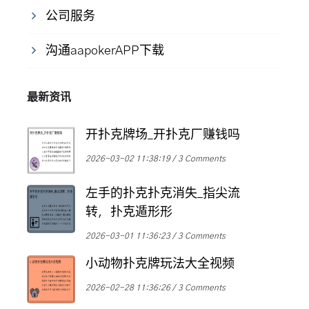
公司服务
沟通aapokerAPP下载
最新资讯
开扑克牌场_开扑克厂赚钱吗
2026-03-02 11:38:19
3 Comments
左手的扑克扑克消失_指尖流
转，扑克遁形形
2026-03-01 11:36:23
3 Comments
小动物扑克牌玩法大全视频
2026-02-28 11:36:26
3 Comments