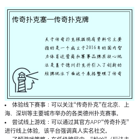
体验线下赛事
：可以关注“传奇扑克”在北京、上
海、深圳等主要城市举办的各类德州扑克赛事。
尝试线上游戏
：可以通过其官方APP“传奇扑克”
进行线上体验，该平台强调真人实名社交。