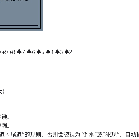
 ♦8 ♣7 ♣6 ♠5 ♠4 ♠3 ♠2
大）
关键。
更强。
道 ≤ 尾道”的规则，否则会被视为“倒水”或“犯规”，自动