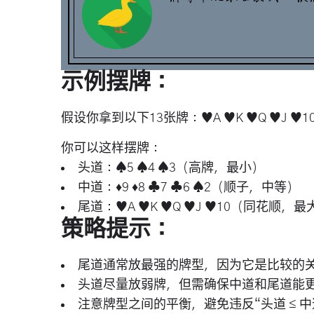
示例摆牌：
假设你拿到以下13张牌：♥A ♥K ♥Q ♥J ♥10 ♦9
你可以这样摆牌：
头道
：♠5 ♠4 ♠3（高牌，最小）
中道
：♦9 ♦8 ♣7 ♣6 ♠2（顺子，中等）
尾道
：♥A ♥K ♥Q ♥J ♥10（同花顺，最
策略提示：
尾道通常放最强的牌型，因为它是比较的
头道尽量放弱牌，但需确保中道和尾道能
注意牌型之间的平衡，避免违反“头道 ≤ 中