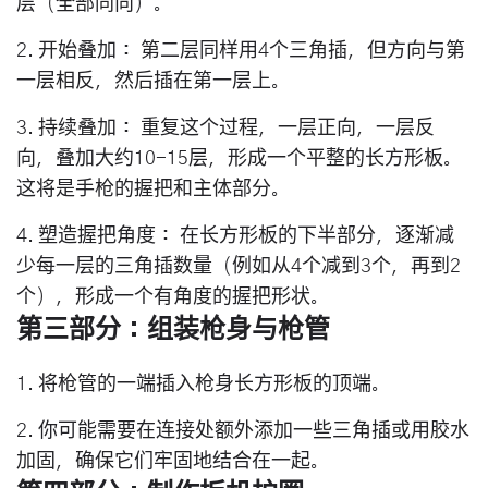
层（全部同向）。
2.
开始叠加：
第二层同样用4个三角插，但方向与第
一层相反，然后插在第一层上。
3.
持续叠加：
重复这个过程，一层正向，一层反
向，叠加大约10-15层，形成一个平整的长方形板。
这将是手枪的握把和主体部分。
4.
塑造握把角度：
在长方形板的下半部分，逐渐减
少每一层的三角插数量（例如从4个减到3个，再到2
个），形成一个有角度的握把形状。
第三部分：组装枪身与枪管
1. 将枪管的
一端
插入枪身长方形板的
顶端
。
2. 你可能需要在连接处额外添加一些三角插或用胶水
加固，确保它们牢固地结合在一起。