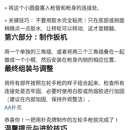
* 将这个小圆盘塞入枪管和枪身的连接处。
*
关键技巧：
不要用胶水完全粘死！只在底部或侧面
稍微点一点胶水，让转轮可以
转动
，这才是精髓。
第六部分：制作扳机
用一个单独的三角插，或者将两三个三角插叠在一起
做成一个小棍，然后安装在枪身内侧的相应位置。
最终组装与调整
将所有部件按照左轮手枪的样子组合起来。检查所有
连接处是否牢固，必要时使用
白胶
或
热熔胶
进行加固
（建议在内部加固，保持外观整洁）。
AA扑克
恭喜你！一把用扑克牌制作的左轮手枪就完成了！
温馨提示与进阶技巧