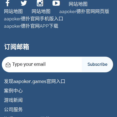
网站地图
网站地图
网站地图
aapoker德扑官网网页版
aapoker德扑官网手机版入口
aapoker德扑官网APP下载
订阅邮箱
Type your email
Subscribe
发现aapoker.games官网入口
案例中心
游戏新闻
公司服务