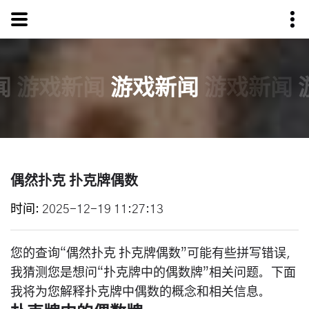
闻
游戏新闻
游戏新闻
游戏新闻
偶然扑克 扑克牌偶数
时间
2025-12-19 11:27:13
您的查询“偶然扑克 扑克牌偶数”可能有些拼写错误，
我猜测您是想问“扑克牌中的偶数牌”相关问题。下面
我将为您解释扑克牌中偶数的概念和相关信息。