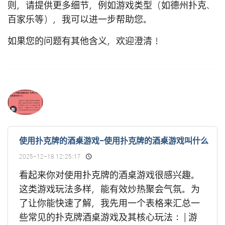
则，请提供更多细节，例如游戏类型（如德州扑克、
百家乐等），我可以进一步帮助您。
如果您的问题有其他含义，欢迎澄清！
使用扑克牌的酒桌游戏-使用扑克牌的酒桌游戏叫什么
2025-12-18 12:25:17
看起来你对使用扑克牌的酒桌游戏很感兴趣。
这类游戏玩法多样，能有效炒热聚会气氛。为
了让你能快速了解，我先用一个表格来汇总一
些常见的扑克牌酒桌游戏及其核心玩法： | 游