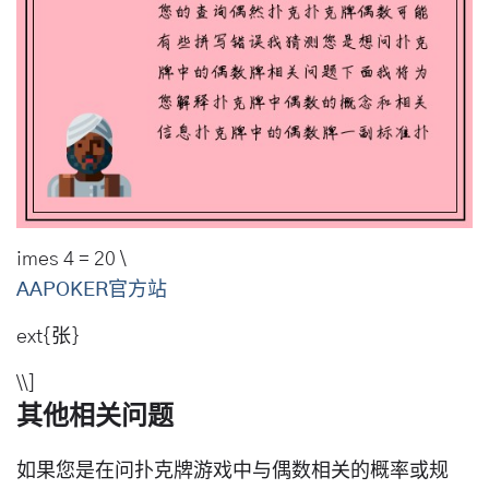
imes 4 = 20 \
AAPOKER官方站
ext{张}
\\]
其他相关问题
如果您是在问扑克牌游戏中与偶数相关的概率或规