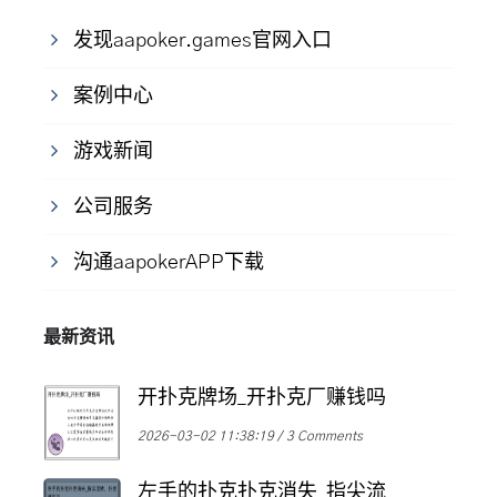
发现aapoker.games官网入口
案例中心
游戏新闻
公司服务
沟通aapokerAPP下载
最新资讯
开扑克牌场_开扑克厂赚钱吗
2026-03-02 11:38:19
3 Comments
左手的扑克扑克消失_指尖流