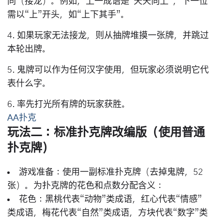
同（接龙）。例如，上一成语是“天天向上”，下一位
需以“上”开头，如“上下其手”。
4. 如果玩家无法接龙，则从抽牌堆摸一张牌，并跳过
本轮出牌。
5. 鬼牌可以作为任何汉字使用，但玩家必须说明它代
表什么字。
6. 率先打光所有牌的玩家获胜。
AA扑克
玩法二：标准扑克牌改编版（使用普通
扑克牌）
游戏准备
：使用一副标准扑克牌（去掉鬼牌，52
张）。为扑克牌的花色和点数分配含义：
花色
：黑桃代表“动物”类成语，红心代表“情感”
类成语，梅花代表“自然”类成语，方块代表“数字”类