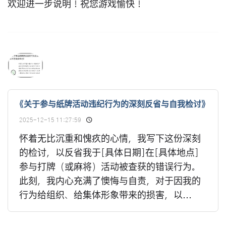
欢迎进一步说明！祝您游戏愉快！
《关于参与纸牌活动违纪行为的深刻反省与自我检讨》
2025-12-15 11:27:59
怀着无比沉重和愧疚的心情，我写下这份深刻
的检讨，以反省我于[具体日期]在[具体地点]
参与打牌（或麻将）活动被查获的错误行为。
此刻，我内心充满了懊悔与自责，对于因我的
行为给组织、给集体形象带来的损害，以...