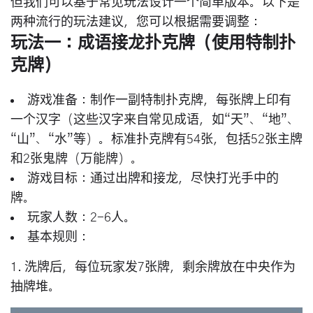
但我们可以基于常见玩法设计一个简单版本。以下是
两种流行的玩法建议，您可以根据需要调整：
玩法一：成语接龙扑克牌（使用特制扑
克牌）
游戏准备
：制作一副特制扑克牌，每张牌上印有
一个汉字（这些汉字来自常见成语，如“天”、“地”、
“山”、“水”等）。标准扑克牌有54张，包括52张主牌
和2张鬼牌（万能牌）。
游戏目标
：通过出牌和接龙，尽快打光手中的
牌。
玩家人数
：2-6人。
基本规则
：
1. 洗牌后，每位玩家发7张牌，剩余牌放在中央作为
抽牌堆。