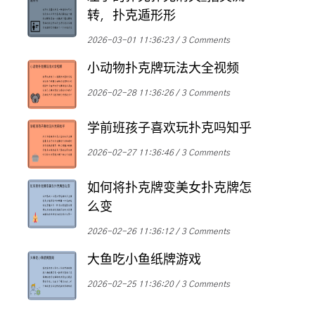
转，扑克遁形形
2026-03-01 11:36:23
3 Comments
小动物扑克牌玩法大全视频
2026-02-28 11:36:26
3 Comments
学前班孩子喜欢玩扑克吗知乎
2026-02-27 11:36:46
3 Comments
如何将扑克牌变美女扑克牌怎
么变
2026-02-26 11:36:12
3 Comments
大鱼吃小鱼纸牌游戏
2026-02-25 11:36:20
3 Comments