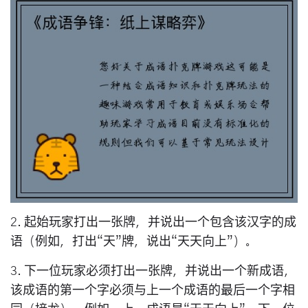
2. 起始玩家打出一张牌，并说出一个包含该汉字的成
语（例如，打出“天”牌，说出“天天向上”）。
3. 下一位玩家必须打出一张牌，并说出一个新成语，
该成语的第一个字必须与上一个成语的最后一个字相