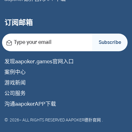
订阅邮箱
Type your email
Subscribe
发现aapoker.games官网入口
案例中心
游戏新闻
公司服务
沟通aapokerAPP下载
©
2026
- ALL RIGHTS RESERVED
AAPOKER德扑官网
.