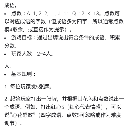
成语。
点数
：A=1, 2=2, ..., J=11, Q=12, K=13。点数可
以对应成语的字数（但成语多为四字，所以通常点数
模4取余，或直接作为提示）。
游戏目标
：通过出牌说出符合条件的成语，积累
分数。
玩家人数
：2-4人。
人。
基本规则
：
1. 每位玩家发5张牌。
2. 起始玩家打出一张牌，并根据其花色和点数说出一
个成语。例如，打出红心5（红心代表情感），可以
说“心花怒放”（四字成语，点数5可忽略或作为难度
调节）。